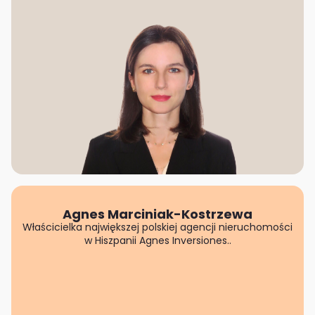
osobowych, w tym o sposobie, w jaki my i nasi partnerzy
używamy plików cookies oraz o przysługujących Ci
prawach znajdziesz w naszej
polityce prywatności
.
Zgodę możesz wycofać w dowolnym momencie
zmieniając ustawienia.
Agnes Marciniak-Kostrzewa
Właścicielka największej polskiej agencji nieruchomości
w Hiszpanii Agnes Inversiones..