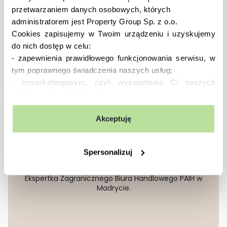
przetwarzaniem danych osobowych, których
administratorem jest Property Group Sp. z o.o.
Cookies zapisujemy w Twoim urządzeniu i uzyskujemy
Zarządzanie hiszpańską nieruchomością z
do nich dostęp w celu:
Polski
- zapewnienia prawidłowego funkcjonowania serwisu, w
tym poprawnego świadczenia naszych usług;
- remarketingowym, czyli wyświetlania Ci naszych
Poznaj naszych ekspertów
reklam na innych stronach;
- analizy zachowań użytkowników w celu ich lepszego
Naszego e-booka przygotowaliśmy
zrozumienia i optymalizacji serwisu.
Akceptuję
we współpracy z najlepszymi ekspertami
W tych celach przetwarzamy Twoje dane osobowe
hiszpańskiego rynku nieruchomości
zebrane z wykorzystaniem cookies. Robimy to na
Spersonalizuj
podstawie naszego prawnie uzasadnionego interesu (art.
Inga Matusik
6 ust. 1 lit. f RODO). Zawsze możesz wyrazić sprzeciw.
Ekspertka Zagranicznego Biura Handlowego PAIH w
Wykorzystujemy pliki cookies własne oraz naszych
Madrycie.
partnerów.
Szczegółowe informacje o przetwarzaniu Twoich danych